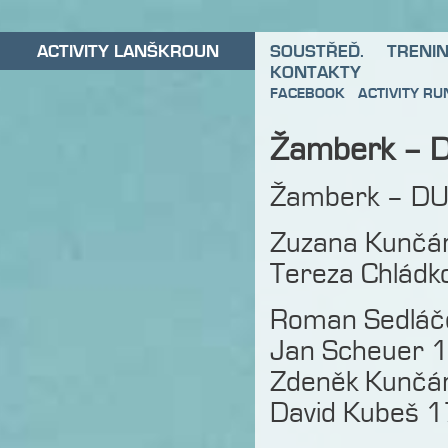
ACTIVITY LANŠKROUN
SOUSTŘEĎ.
TRENI
KONTAKTY
FACEBOOK
ACTIVITY R
Žamberk – 
Žamberk – D
Zuzana Kunčá
Tereza Chládk
Roman Sedláče
Jan Scheuer 1
Zdeněk Kunčár
David Kubeš 1